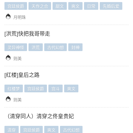
宫廷侯爵
天作之合
甜文
爽文
日常
先婚后爱

月明珠
[洪荒]快把我哥带走
灵异神怪
洪荒
古代幻想
封神

则美
[红楼]皇后之路
红楼梦
宫廷侯爵
宫斗
爽文

则美
（清穿同人）清穿之佟皇贵妃
清穿
宫廷侯爵
爽文
古代幻想