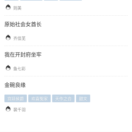

则美
原始社会女酋长

齐佳芜
我在开封府坐牢

鱼七彩
金碗良缘
宫廷侯爵
欢喜冤家
天作之合
甜文

裴千羽