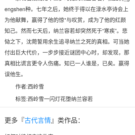
engshen种。七年之后，她终于得以在渌水亭诗会上
为他献舞，赢得了他的惊*与叹赏，成为了他的红颜
知己。然而七天后，纳兰容若却突然死于“寒疾”。悲
恸之下，沈菀誓用余生追寻纳兰之死的真相。可当她
付出巨大代价，一步步接近谜团中心时，却发现，那
真相比谎言更令人伤痛。知已一人谁是，已矣。赢得
误他生。
作者:西岭雪
标签:西岭雪一闪灯花堕纳兰容若
更多『
古代言情
』类作品：