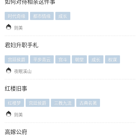
如何对待相亲这件事
时代奇缘
都市情缘
成长

则美
君妇升职手札
宫廷侯爵
平步青云
宫斗
朝堂
成长
权谋

夜眠溪山
红楼旧事
红楼梦
宫廷侯爵
三教九流
古典名著

则美
高嫁公府