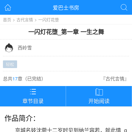
爱巴士书房


首页
>
古代言情
>
一闪灯花堕
一闪灯花堕
_
第一章 一生之舞

西岭雪
轻松
总共
17
章（
已完结
）
『
古代言情
』


章节目录
开始阅读
作品简介：
京城名妓沈菀十二岁时见到纳兰容若，就此情_g