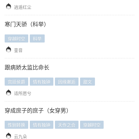

逍遥红尘
寒门天骄（科举）
穿越时空
科举

銮音
跟病娇太监比命长
宫廷侯爵
情有独钟
因缘邂逅
甜文

适所愿兮
穿成庶子的庶子（女穿男）
性别转换
情有独钟
天作之合
穿越时空

云九朵