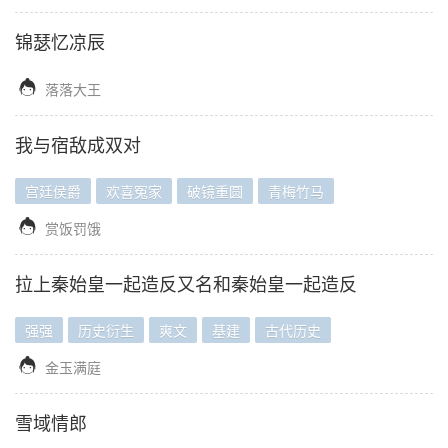
锦瑟忆凉辰

落落大王
我与宿敌成双对
宫廷侯爵
欢喜冤家
破镜重圆
青梅竹马

赏饭罚饿
拉上秦始皇一起造反又名和秦始皇一起造反
强强
历史衍生
爽文
基建
古代历史

金玉满庭
雪域情郎