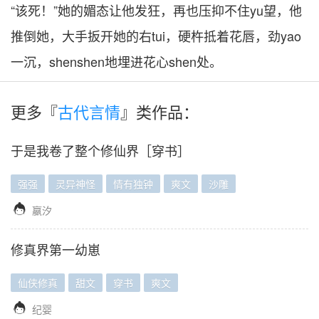
“该死！”她的媚态让他发狂，再也压抑不住yu望，他
推倒她，大手扳开她的右tui，硬杵抵着花唇，劲yao
一沉，shenshen地埋进花心shen处。
更多『
古代言情
』类作品：
于是我卷了整个修仙界［穿书］
强强
灵异神怪
情有独钟
爽文
沙雕

嬴汐
修真界第一幼崽
仙侠修真
甜文
穿书
爽文

纪婴