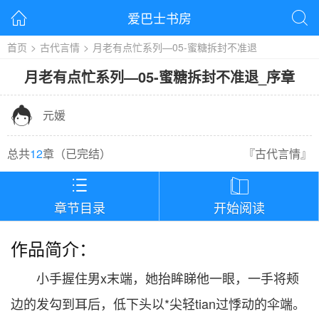
爱巴士书房


首页
>
古代言情
>
月老有点忙系列—05-蜜糖拆封不准退
月老有点忙系列—05-蜜糖拆封不准退
_
序章

元媛
总共
12
章（
已完结
）
『
古代言情
』


章节目录
开始阅读
作品简介：
小手握住男x末端，她抬眸睇他一眼，一手将颊
边的发勾到耳后，低下头以*尖轻tian过悸动的伞端。