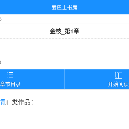
爱巴士书房
枝
金枝
_
第1章
）


章节目录
开始阅读
情
』类作品：