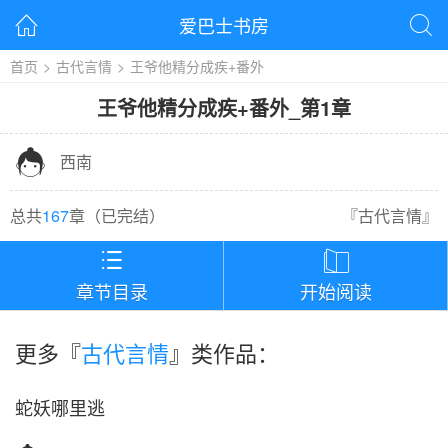
爱巴士书房


首页
>
古代言情
>
王爷他精分成疾+番外
王爷他精分成疾+番外
_
第1章

西南
总共
167
章（
已完结
）
『
古代言情
』


章节目录
开始阅读
更多『
古代言情
』类作品：
蛇妖哪里逃