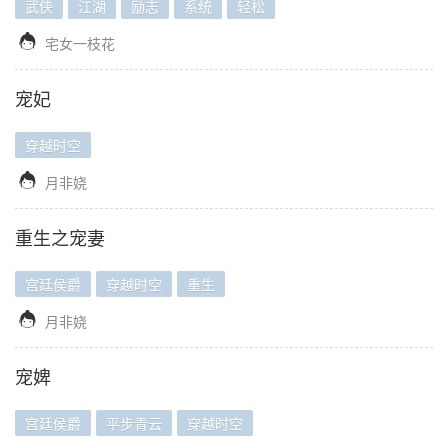
武侠
江湖
励志
系统
轻松

宅女一枝花
宠妃
穿越时空

月非娆
重生之宠妻
宫廷侯爵
穿越时空
重生

月非娆
宠婢
宫廷侯爵
平步青云
穿越时空