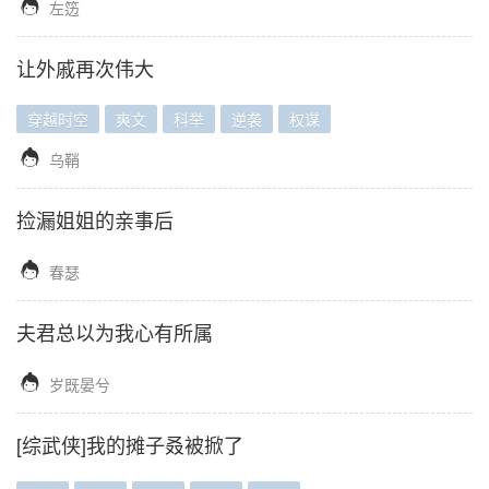

左笾
让外戚再次伟大
穿越时空
爽文
科举
逆袭
权谋

乌鞘
捡漏姐姐的亲事后

春瑟
夫君总以为我心有所属

岁既晏兮
[综武侠]我的摊子叒被掀了