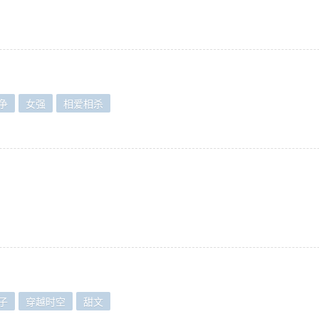
争
女强
相爱相杀
子
穿越时空
甜文