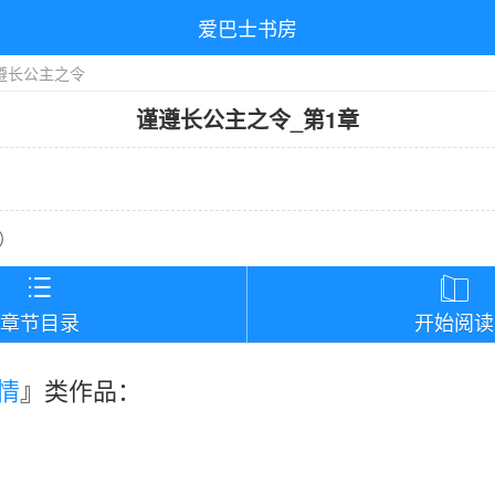
爱巴士书房
遵长公主之令
谨遵长公主之令
_
第1章
）


章节目录
开始阅读
情
』类作品：