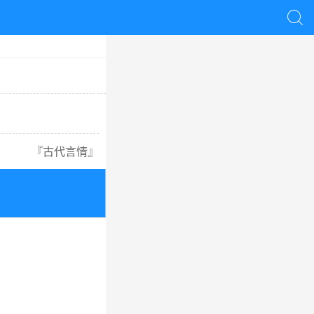

『
古代言情
』