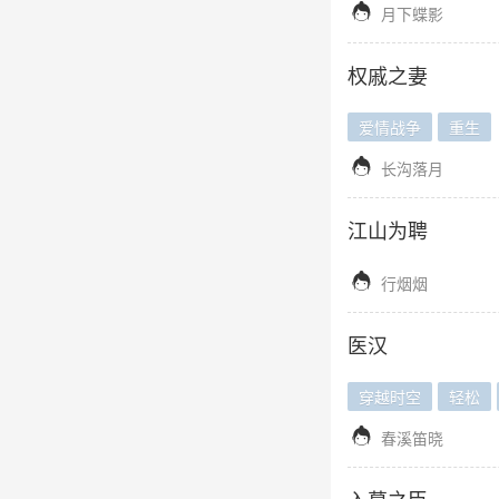

月下蝶影
权戚之妻
爱情战争
重生

长沟落月
江山为聘

行烟烟
医汉
穿越时空
轻松

春溪笛晓