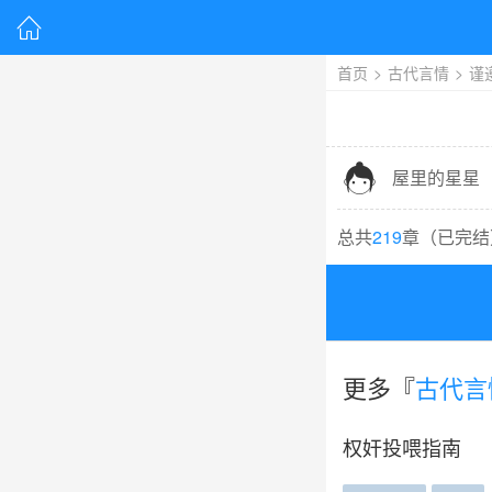

首页
>
古代言情
>
谨

屋里的星星
总共
219
章（
已完结
更多『
古代言
权奸投喂指南