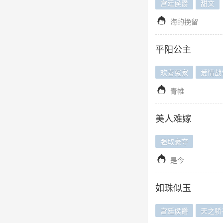
宫廷侯爵
甜文

海的挽留
平阳公主
欢喜冤家
爱情战

青帷
美人难嫁
强取豪夺

是今
如珠似玉
宫廷侯爵
天之骄