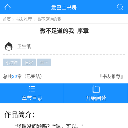
爱巴士书房


首页
>
书友推荐
>
微不足道的我
微不足道的我
_
序章

卫生纸
小甜饼
日常
年下
总共
32
章（
已完结
）
『
书友推荐
』


章节目录
开始阅读
作品简介：
“经理没问题吗？”“嗯，可以。”