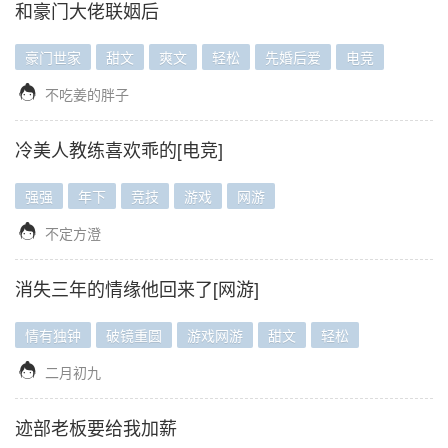
和豪门大佬联姻后
豪门世家
甜文
爽文
轻松
先婚后爱
电竞

不吃姜的胖子
冷美人教练喜欢乖的[电竞]
强强
年下
竞技
游戏
网游

不定方澄
消失三年的情缘他回来了[网游]
情有独钟
破镜重圆
游戏网游
甜文
轻松

二月初九
迹部老板要给我加薪