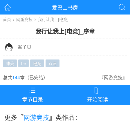
爱巴士书房


首页
>
网游竞技
>
我行让我上[电竞]
我行让我上[电竞]
_
序章

酱子贝
帅受
he
电竞
双洁
总共
144
章（
已完结
）
『
网游竞技
』


章节目录
开始阅读
更多『
网游竞技
』类作品：