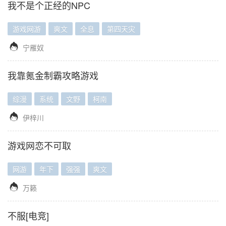
我不是个正经的NPC
游戏网游
爽文
全息
第四天灾

宁雁奴
我靠氪金制霸攻略游戏
综漫
系统
文野
柯南

伊梓川
游戏网恋不可取
网游
年下
强强
爽文

万籁
不服[电竞]