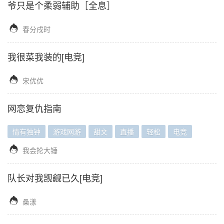
爷只是个柔弱辅助［全息］

春分戌时
我很菜我装的[电竞]

宋优优
网恋复仇指南
情有独钟
游戏网游
甜文
直播
轻松
电竞

我会抡大锤
队长对我觊觎已久[电竞]

桑漾