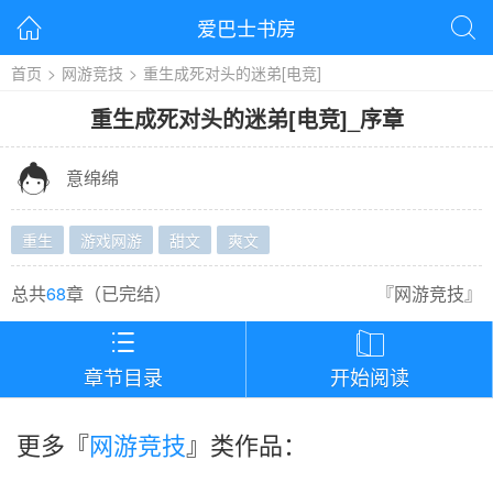
爱巴士书房


首页
>
网游竞技
>
重生成死对头的迷弟[电竞]
重生成死对头的迷弟[电竞]
_
序章

意绵绵
重生
游戏网游
甜文
爽文
总共
68
章（
已完结
）
『
网游竞技
』


章节目录
开始阅读
更多『
网游竞技
』类作品：