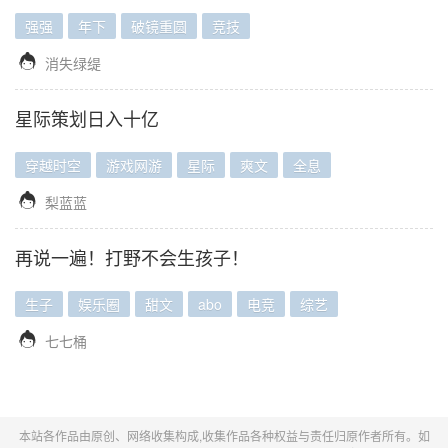
强强
年下
破镜重圆
竞技

消失绿缇
星际策划日入十亿
穿越时空
游戏网游
星际
爽文
全息

梨蓝蓝
再说一遍！打野不会生孩子！
生子
娱乐圈
甜文
abo
电竞
综艺

七七桶
本站各作品由原创、网络收集构成,收集作品各种权益与责任归原作者所有。如