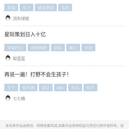
强强
年下
破镜重圆
竞技

消失绿缇
星际策划日入十亿
穿越时空
游戏网游
星际
爽文
全息

梨蓝蓝
再说一遍！打野不会生孩子！
生子
娱乐圈
甜文
abo
电竞
综艺

七七桶
本站各作品由原创、网络收集构成,收集作品各种权益与责任归原作者所有。如