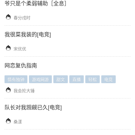
爷只是个柔弱辅助［全息］

春分戌时
我很菜我装的[电竞]

宋优优
网恋复仇指南
情有独钟
游戏网游
甜文
直播
轻松
电竞

我会抡大锤
队长对我觊觎已久[电竞]

桑漾