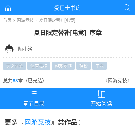
爱巴士书房


首页
>
网游竞技
>
夏日限定替补[电竞]
夏日限定替补[电竞]
_
序章

陌小洛
天之骄子
体育竞技
游戏网游
轻松
电竞
总共
68
章（
已完结
）
『
网游竞技
』


章节目录
开始阅读
更多『
网游竞技
』类作品：