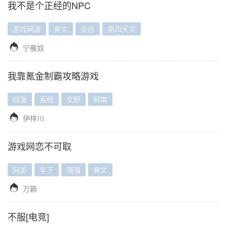
我不是个正经的NPC
游戏网游
爽文
全息
第四天灾

宁雁奴
我靠氪金制霸攻略游戏
综漫
系统
文野
柯南

伊梓川
游戏网恋不可取
网游
年下
强强
爽文

万籁
不服[电竞]