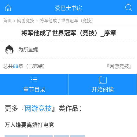
爱巴士书房


首页
>
网游竞技
>
将军他成了世界冠军（竞技）
将军他成了世界冠军（竞技）
_
序章

为所鱼娓
总共
88
章（
已完结
）
『
网游竞技
』


章节目录
开始阅读
更多『
网游竞技
』类作品：
万人嫌要离婚打电竞